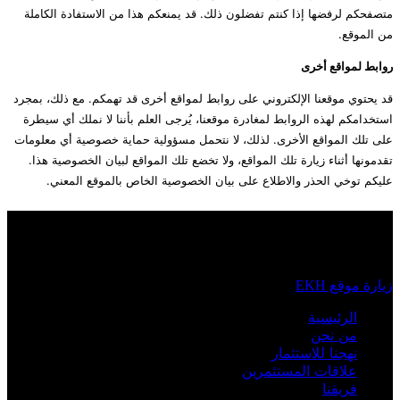
متصفحكم لرفضها إذا كنتم تفضلون ذلك. قد يمنعكم هذا من الاستفادة الكاملة
من الموقع.
روابط لمواقع أخرى
قد يحتوي موقعنا الإلكتروني على روابط لمواقع أخرى قد تهمكم. مع ذلك، بمجرد
استخدامكم لهذه الروابط لمغادرة موقعنا، يُرجى العلم بأننا لا نملك أي سيطرة
على تلك المواقع الأخرى. لذلك، لا نتحمل مسؤولية حماية خصوصية أي معلومات
تقدمونها أثناء زيارة تلك المواقع، ولا تخضع تلك المواقع لبيان الخصوصية هذا.
عليكم توخي الحذر والاطلاع على بيان الخصوصية الخاص بالموقع المعني.
للوصول إلى موقعنا السابق، يرجى استخدام
الرابط أدناه
زيارة موقع EKH
الرئيسية
من نحن
نهجنا للاستثمار
علاقات المستثمرين
فريقنا