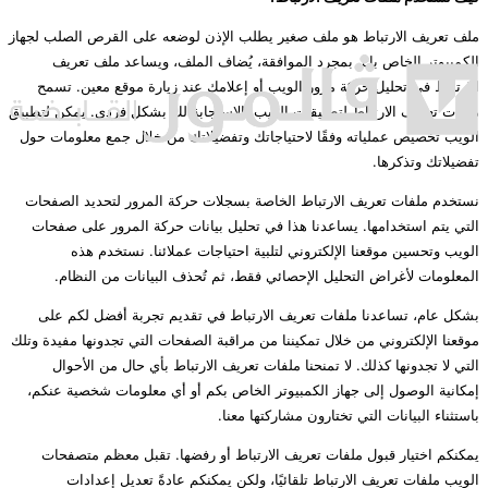
ملف تعريف الارتباط هو ملف صغير يطلب الإذن لوضعه على القرص الصلب لجهاز
الكمبيوتر الخاص بك. بمجرد الموافقة، يُضاف الملف، ويساعد ملف تعريف
الارتباط في تحليل حركة مرور الويب أو إعلامك عند زيارة موقع معين. تسمح
ملفات تعريف الارتباط لتطبيقات الويب بالاستجابة لك بشكل فردي. يمكن لتطبيق
الويب تخصيص عملياته وفقًا لاحتياجاتك وتفضيلاتك من خلال جمع معلومات حول
تفضيلاتك وتذكرها.
نستخدم ملفات تعريف الارتباط الخاصة بسجلات حركة المرور لتحديد الصفحات
التي يتم استخدامها. يساعدنا هذا في تحليل بيانات حركة المرور على صفحات
الويب وتحسين موقعنا الإلكتروني لتلبية احتياجات عملائنا. نستخدم هذه
المعلومات لأغراض التحليل الإحصائي فقط، ثم تُحذف البيانات من النظام.
بشكل عام، تساعدنا ملفات تعريف الارتباط في تقديم تجربة أفضل لكم على
موقعنا الإلكتروني من خلال تمكيننا من مراقبة الصفحات التي تجدونها مفيدة وتلك
التي لا تجدونها كذلك. لا تمنحنا ملفات تعريف الارتباط بأي حال من الأحوال
إمكانية الوصول إلى جهاز الكمبيوتر الخاص بكم أو أي معلومات شخصية عنكم،
باستثناء البيانات التي تختارون مشاركتها معنا.
يمكنكم اختيار قبول ملفات تعريف الارتباط أو رفضها. تقبل معظم متصفحات
الويب ملفات تعريف الارتباط تلقائيًا، ولكن يمكنكم عادةً تعديل إعدادات